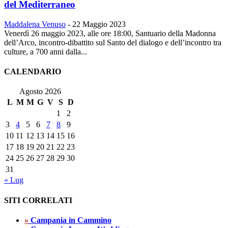
del Mediterraneo
Maddalena Venuso
-
22 Maggio 2023
Venerdì 26 maggio 2023, alle ore 18:00, Santuario della Madonna
dell’Arco, incontro-dibattito sul Santo del dialogo e dell’incontro tra
culture, a 700 anni dalla...
CALENDARIO
Agosto 2026
L
M
M
G
V
S
D
1
2
3
4
5
6
7
8
9
10
11
12
13
14
15
16
17
18
19
20
21
22
23
24
25
26
27
28
29
30
31
« Lug
SITI CORRELATI
»
Campania in Cammino