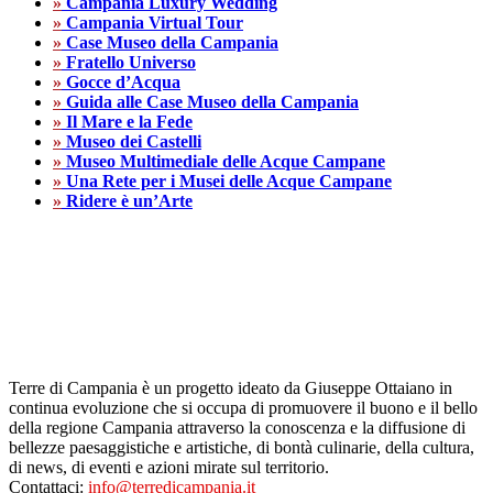
»
Campania Luxury Wedding
»
Campania Virtual Tour
»
Case Museo della Campania
»
Fratello Universo
»
Gocce d’Acqua
»
Guida alle Case Museo della Campania
»
Il Mare e la Fede
»
Museo dei Castelli
»
Museo Multimediale delle Acque Campane
»
Una Rete per i Musei delle Acque Campane
»
Ridere è un’Arte
Terre di Campania è un progetto ideato da Giuseppe Ottaiano in
continua evoluzione che si occupa di promuovere il buono e il bello
della regione Campania attraverso la conoscenza e la diffusione di
bellezze paesaggistiche e artistiche, di bontà culinarie, della cultura,
di news, di eventi e azioni mirate sul territorio.
Contattaci:
info@terredicampania.it