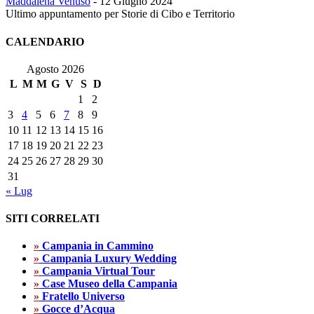
Maddalena Venuso
-
12 Giugno 2024
Ultimo appuntamento per Storie di Cibo e Territorio
CALENDARIO
Agosto 2026
L
M
M
G
V
S
D
1
2
3
4
5
6
7
8
9
10
11
12
13
14
15
16
17
18
19
20
21
22
23
24
25
26
27
28
29
30
31
« Lug
SITI CORRELATI
»
Campania in Cammino
»
Campania Luxury Wedding
»
Campania Virtual Tour
»
Case Museo della Campania
»
Fratello Universo
»
Gocce d’Acqua