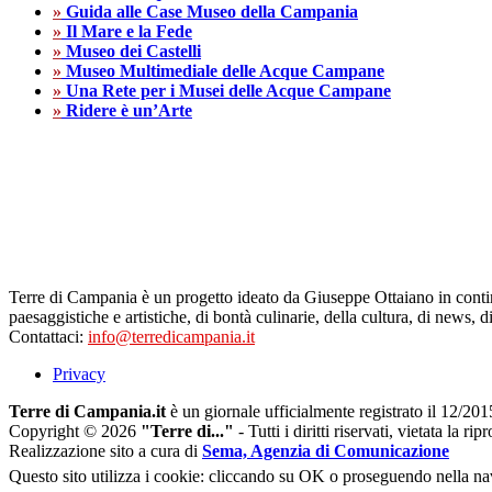
»
Guida alle Case Museo della Campania
»
Il Mare e la Fede
»
Museo dei Castelli
»
Museo Multimediale delle Acque Campane
»
Una Rete per i Musei delle Acque Campane
»
Ridere è un’Arte
Terre di Campania è un progetto ideato da Giuseppe Ottaiano in contin
paesaggistiche e artistiche, di bontà culinarie, della cultura, di news, di
Contattaci:
info@terredicampania.it
Privacy
Terre di Campania.it
è un giornale ufficialmente registrato il 12/201
Copyright © 2026
"Terre di..."
- Tutti i diritti riservati, vietata la 
Realizzazione sito a cura di
Sema, Agenzia di Comunicazione
Questo sito utilizza i cookie: cliccando su OK o proseguendo nella nav